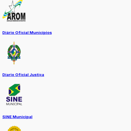
Diário Oficial Municípios
Diario Oficial Justiça
SINE Municipal