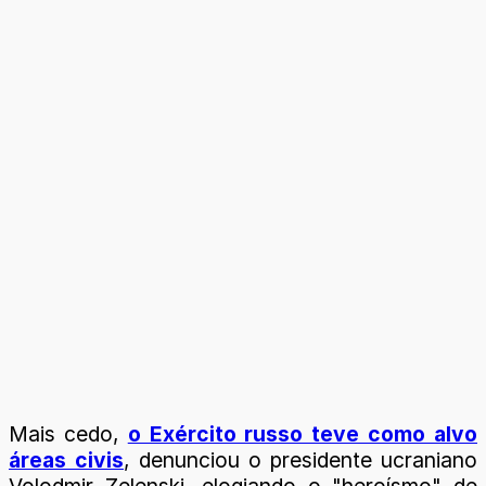
Mais cedo,
o Exército russo teve como alvo
áreas civis
, denunciou o presidente ucraniano
Volodmir Zelenski, elogiando o "heroísmo" de