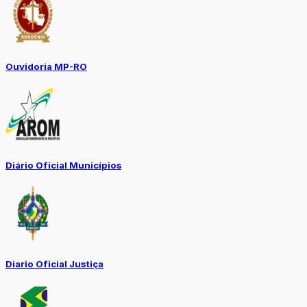
Ouvidoria MP-RO
Diário Oficial Municípios
Diario Oficial Justiça