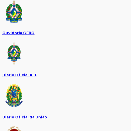
Ouvidoria GERO
Diário Oficial ALE
Diário Oficial da União