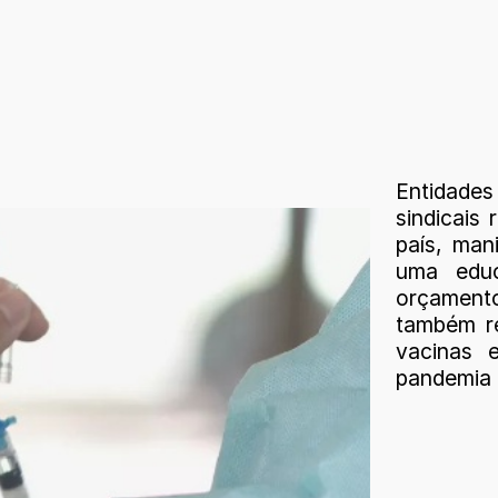
Entidade
sindicais
país, man
uma educ
orçamento
também re
vacinas 
pandemia 