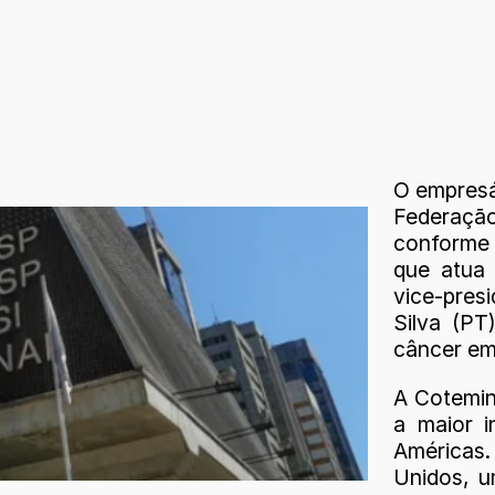
O empresár
Federação
conforme 
que atua 
vice-pres
Silva (P
câncer em
A Cotemin
a maior 
Américas.
Unidos, 