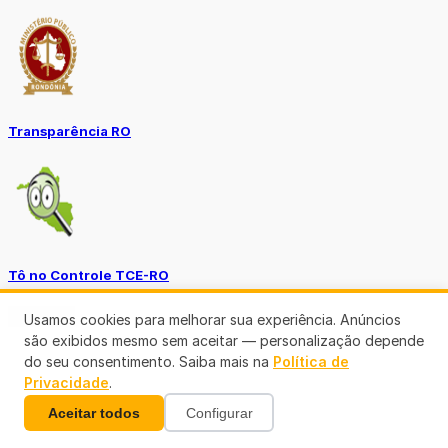
Transparência RO
Tô no Controle TCE-RO
Ver mais
Usamos cookies para melhorar sua experiência. Anúncios
são exibidos mesmo sem aceitar — personalização depende
do seu consentimento. Saiba mais na
Política de
Privacidade
.
Aceitar todos
Configurar