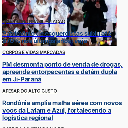
QUADRILHA BRASIL EM AÇÃO
Patrimônio de esquerdistas subiu até
870% nos últimos anos; veja
CORPOS E VIDAS MARCADAS
PM desmonta ponto de venda de drogas,
apreende entorpecentes e detém dupla
em Ji-Paraná
APESAR DO ALTO CUSTO
Rondônia amplia malha aérea com novos
voos da Latam e Azul, fortalecendo a
logística regional