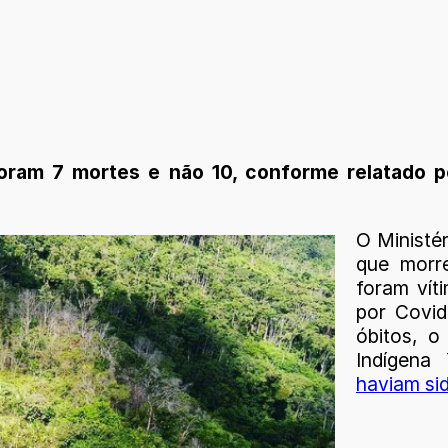
oram 7 mortes e não 10, conforme relatado 
O Ministé
que morr
foram víti
por Covid
óbitos, o
Indígena
haviam si