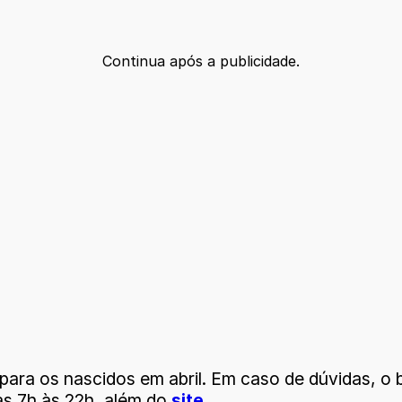
Continua após a publicidade.
para os nascidos em abril. Em caso de dúvidas, o be
as 7h às 22h, além do
site
.