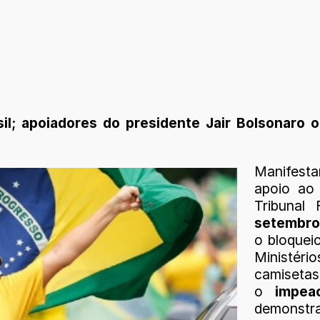
l; apoiadores do presidente Jair Bolsonaro 
Manifest
apoio ao 
Tribunal 
setembro
o bloqueio
Ministéri
camisetas
o
impea
demonstra