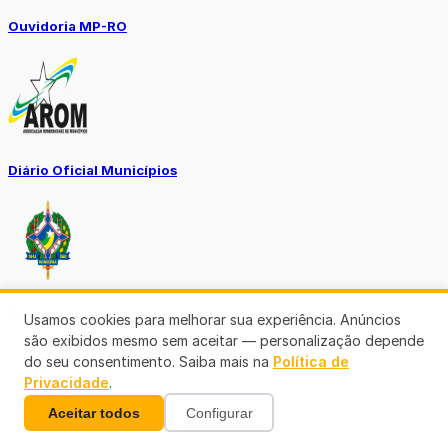
Ouvidoria MP-RO
Diário Oficial Municípios
Diario Oficial Justiça
Usamos cookies para melhorar sua experiência. Anúncios
são exibidos mesmo sem aceitar — personalização depende
do seu consentimento. Saiba mais na
Política de
Privacidade
.
Aceitar todos
Configurar