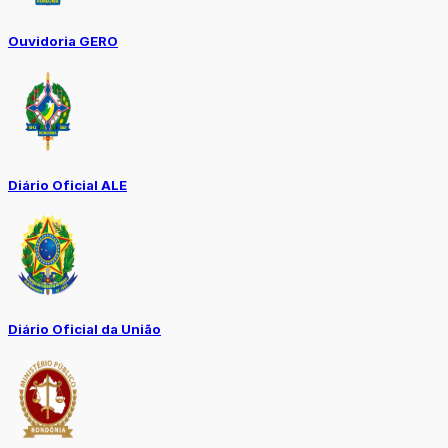
Ouvidoria GERO
Diário Oficial ALE
Diário Oficial da União