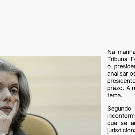
Na manhã 
Tribunal 
o presid
analisar 
presiden
prazo. A 
tema.
Segundo
inconform
que se a
jurisdiciona