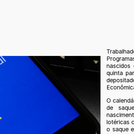
Trabalhado
Programa
nascidos 
quinta par
deposita
Econômica
O calendá
de saqu
nasciment
lotéricas 
o saque em