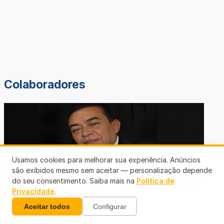
Colaboradores
Usamos cookies para melhorar sua experiência. Anúncios
são exibidos mesmo sem aceitar — personalização depende
OSMAR SILVA
do seu consentimento. Saiba mais na
Política de
Privacidade
.
OS OTÁRIOS
Aceitar todos
Configurar
VALDEMIR CALDAS