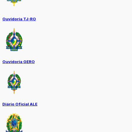
Ouvidoria TJ-RO
Ouvidoria GERO
Diário Oficial ALE