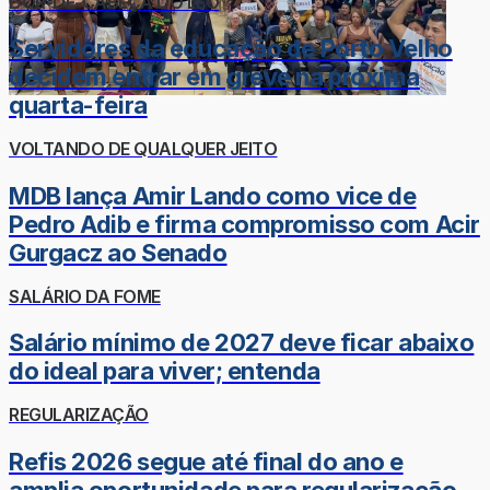
DOR-DE-CABEÇA DO LÉO
Servidores da educação de Porto Velho
decidem entrar em greve na próxima
quarta-feira
VOLTANDO DE QUALQUER JEITO
MDB lança Amir Lando como vice de
Pedro Adib e firma compromisso com Acir
Gurgacz ao Senado
SALÁRIO DA FOME
Salário mínimo de 2027 deve ficar abaixo
do ideal para viver; entenda
REGULARIZAÇÃO
Refis 2026 segue até final do ano e
amplia oportunidade para regularização