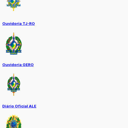
Ouvidoria TJ-RO
Ouvidoria GERO
Diário Oficial ALE