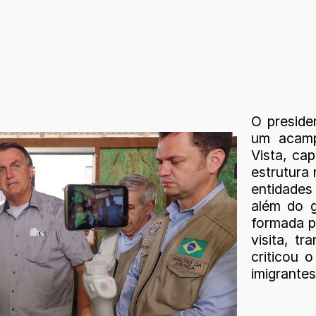
O presiden
um acamp
Vista, cap
estrutura 
entidades
além do 
formada p
visita, tr
criticou 
imigrante