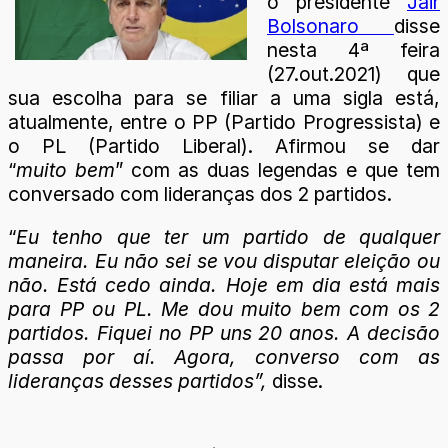
o presidente
Jair
Bolsonaro
disse
nesta 4ª feira
(27.out.2021) que
sua escolha para se filiar a uma sigla está,
atualmente, entre o PP (Partido Progressista) e
o PL (Partido Liberal). Afirmou se dar
“
muito
bem
” com as duas legendas e que tem
conversado com lideranças dos 2 partidos.
“
Eu tenho que ter um partido de qualquer
maneira. Eu não sei se vou disputar eleição ou
não. Está cedo ainda. Hoje em dia está mais
para PP ou PL. Me dou muito bem com os 2
partidos. Fiquei no PP uns 20 anos. A decisão
passa por aí. Agora, converso com as
lideranças desses partidos”,
disse.