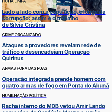
FICHA LIMPA
Lado a lado com a população, e longe da
corrupção: assim é o trabalho
de Sílvia Cristina
CRIME ORGANIZADO
Ataques a provedores revelam rede de
tráfico e desencadeiam Operação
Quirinus
ARMAS FORA DAS RUAS
Operação integrada prende homem com
quatro armas de fogo em Ponta do Abunã
HUMILHAÇÃO POLÍTICA
Racha interno do MDB vetou Amir Lando