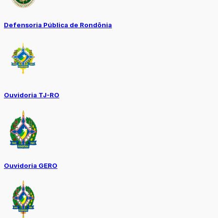
Defensoria Pública de Rondônia
Ouvidoria TJ-RO
Ouvidoria GERO