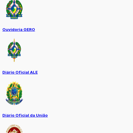
Ouvidoria GERO
Diário Oficial ALE
Diário Oficial da União