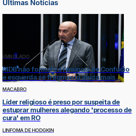
Últimas Notícias
EMBOLADO
MDB não formaliza renúncia de Confúcio
e esquerda se fragmenta ainda mais
MACABRO
Líder religioso é preso por suspeita de
estuprar mulheres alegando 'processo de
cura' em RO
LINFOMA DE HODGKIN