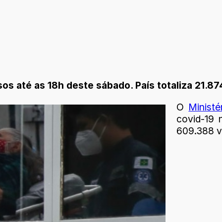
os até as 18h deste sábado. País totaliza 21.8
O
Minist
covid-19 
609.388 v