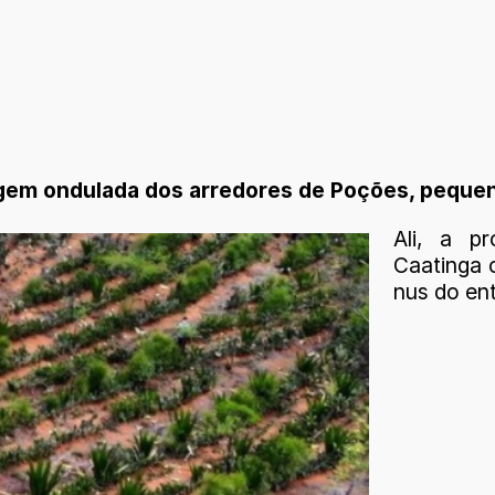
em ondulada dos arredores de Poções, pequeno
Ali, a p
Caatinga 
nus do en