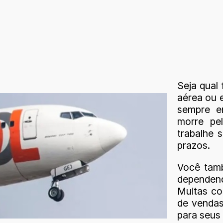
Seja qual
aérea ou 
sempre e
morre pe
trabalhe 
prazos.
Você tamb
dependend
Muitas co
de vendas
para seus