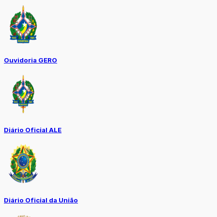
Ouvidoria GERO
Diário Oficial ALE
Diário Oficial da União