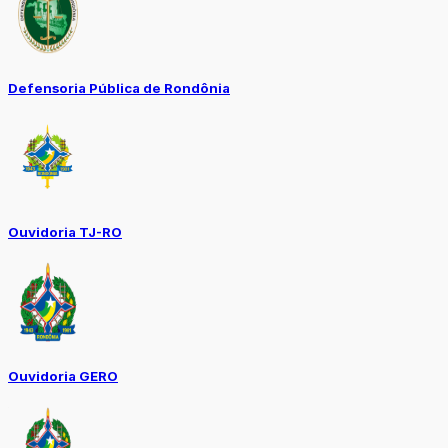
Defensoria Pública de Rondônia
Ouvidoria TJ-RO
Ouvidoria GERO