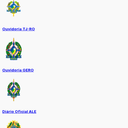
Ouvidoria TJ-RO
Ouvidoria GERO
Diário Oficial ALE