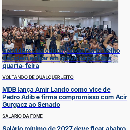
DOR-DE-CABEÇA DO LÉO
Servidores da educação de Porto Velho
decidem entrar em greve na próxima
quarta-feira
VOLTANDO DE QUALQUER JEITO
MDB lança Amir Lando como vice de
Pedro Adib e firma compromisso com Acir
Gurgacz ao Senado
SALÁRIO DA FOME
Salário mínimo de 2027 deve ficar abaixo