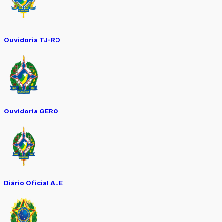
Ouvidoria TJ-RO
Ouvidoria GERO
Diário Oficial ALE