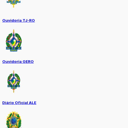
Ouvidoria TJ-RO
Ouvidoria GERO
Diário Oficial ALE