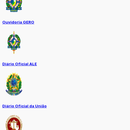
Ouvidoria GERO
Diário Oficial ALE
Diário Oficial da União