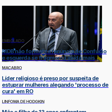
EMBOLADO
MDB não formaliza renúncia de Confúcio
e esquerda se fragmenta ainda mais
MACABRO
Líder religioso é preso por suspeita de
estuprar mulheres alegando 'processo de
cura' em RO
LINFOMA DE HODGKIN
Mãe e filha de 13 anos enfrentam