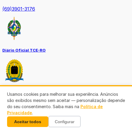
(69)3901-3176
Diário Oficial TCE-RO
Diário Prefeitura de Porto Velho
Usamos cookies para melhorar sua experiência. Anúncios
são exibidos mesmo sem aceitar — personalização depende
do seu consentimento. Saiba mais na
Política de
Privacidade
.
Aceitar todos
Configurar