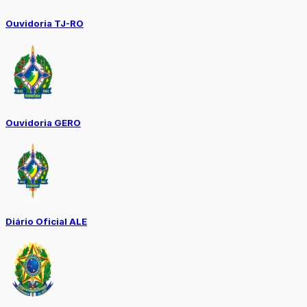
Ouvidoria TJ-RO
Ouvidoria GERO
Diário Oficial ALE