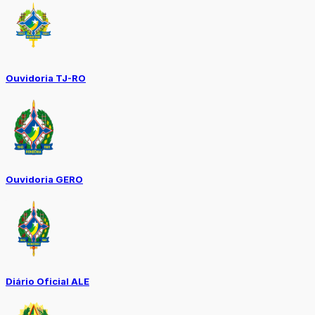
Ouvidoria TJ-RO
Ouvidoria GERO
Diário Oficial ALE