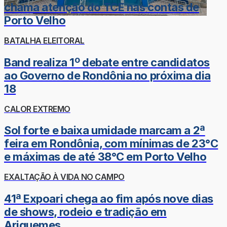
chama atenção do TCE nas contas de
Porto Velho
BATALHA ELEITORAL
Band realiza 1º debate entre candidatos
ao Governo de Rondônia no próxima dia
18
CALOR EXTREMO
Sol forte e baixa umidade marcam a 2ª
feira em Rondônia, com mínimas de 23°C
e máximas de até 38°C em Porto Velho
EXALTAÇÃO À VIDA NO CAMPO
41ª Expoari chega ao fim após nove dias
de shows, rodeio e tradição em
Ariquemes