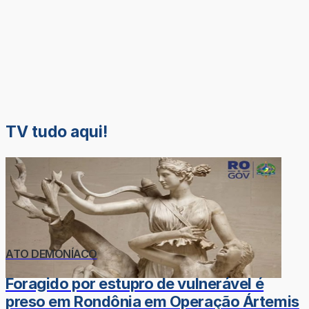
TV tudo aqui!
ATO DEMONÍACO
Foragido por estupro de vulnerável é
preso em Rondônia em Operação Ártemis