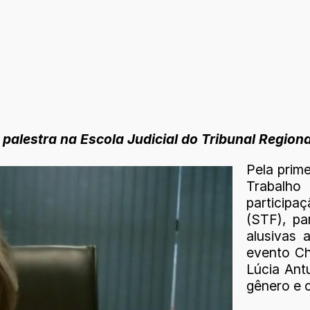
palestra na Escola Judicial do Tribunal Regiona
Pela prime
Trabalh
participa
(STF), pa
alusivas 
evento Ch
Lúcia Ant
gênero e 