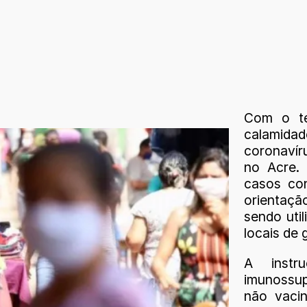
Com o té
calamidad
coronavír
no Acre.
casos con
orientaçã
sendo uti
locais de
A instr
imunossu
não vaci