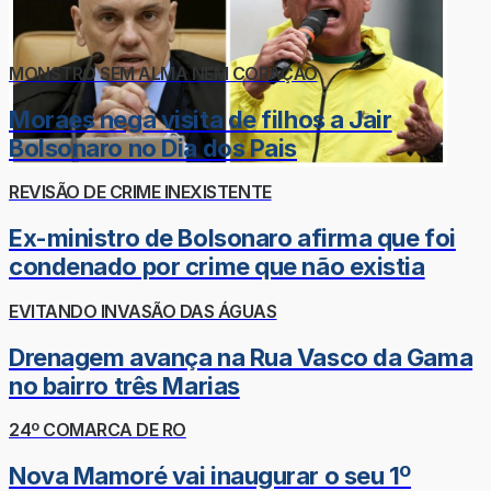
MONSTRO SEM ALMA NEM CORAÇÃO
Moraes nega visita de filhos a Jair
Bolsonaro no Dia dos Pais
REVISÃO DE CRIME INEXISTENTE
Ex-ministro de Bolsonaro afirma que foi
condenado por crime que não existia
EVITANDO INVASÃO DAS ÁGUAS
Drenagem avança na Rua Vasco da Gama
no bairro três Marias
24º COMARCA DE RO
Nova Mamoré vai inaugurar o seu 1º