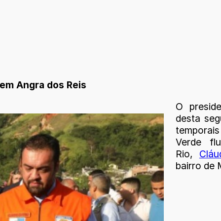
 em Angra dos Reis
O presid
desta segu
temporais
Verde fl
Rio,
Cláu
bairro de