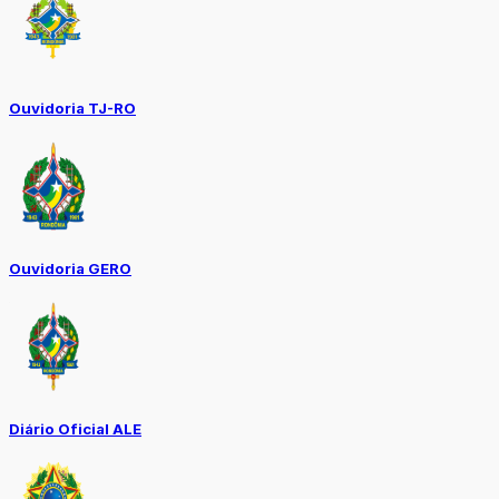
Ouvidoria TJ-RO
Ouvidoria GERO
Diário Oficial ALE