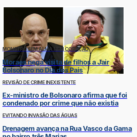
MONSTRO SEM ALMA NEM CORAÇÃO
Moraes nega visita de filhos a Jair
Bolsonaro no Dia dos Pais
REVISÃO DE CRIME INEXISTENTE
Ex-ministro de Bolsonaro afirma que foi
condenado por crime que não existia
EVITANDO INVASÃO DAS ÁGUAS
Drenagem avança na Rua Vasco da Gama
no bairro três Marias