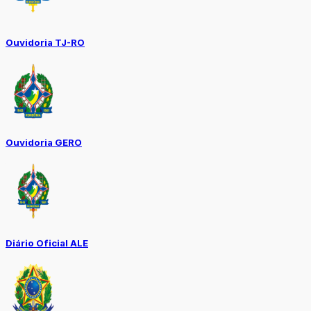
Ouvidoria TJ-RO
Ouvidoria GERO
Diário Oficial ALE