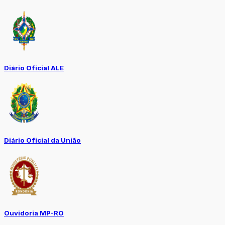
Diário Oficial ALE
Diário Oficial da União
Ouvidoria MP-RO