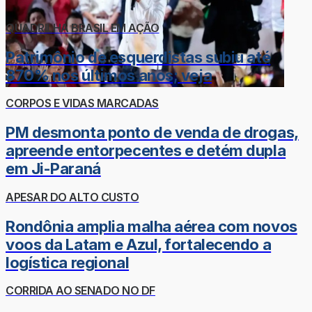
QUADRILHA BRASIL EM AÇÃO
Patrimônio de esquerdistas subiu até
870% nos últimos anos; veja
CORPOS E VIDAS MARCADAS
PM desmonta ponto de venda de drogas,
apreende entorpecentes e detém dupla
em Ji-Paraná
APESAR DO ALTO CUSTO
Rondônia amplia malha aérea com novos
voos da Latam e Azul, fortalecendo a
logística regional
CORRIDA AO SENADO NO DF