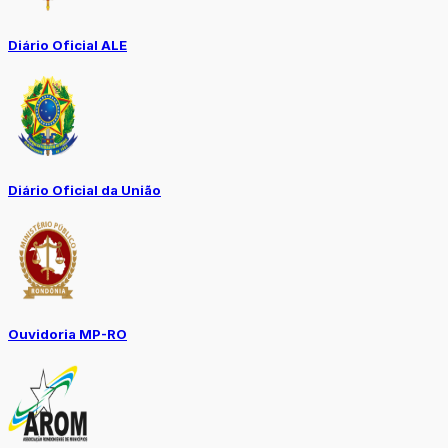
Diário Oficial ALE
Diário Oficial da União
Ouvidoria MP-RO