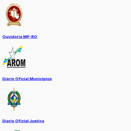
Ouvidoria MP-RO
Diário Oficial Municípios
Diario Oficial Justiça