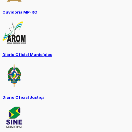
Ouvidoria MP-RO
Diário Oficial Municípios
Diario Oficial Justiça