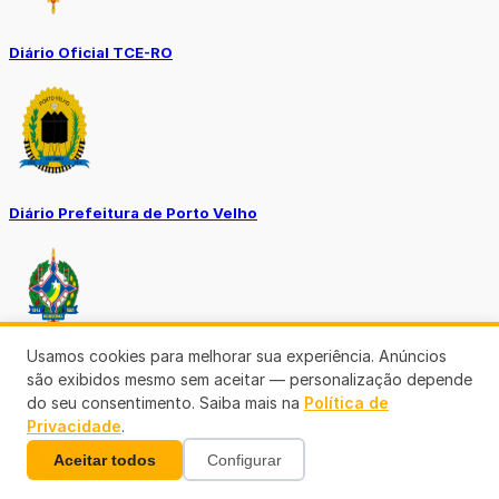
Diário Oficial TCE-RO
Diário Prefeitura de Porto Velho
Usamos cookies para melhorar sua experiência. Anúncios
Diário Oficial de RO
são exibidos mesmo sem aceitar — personalização depende
do seu consentimento. Saiba mais na
Política de
Privacidade
.
Aceitar todos
Configurar