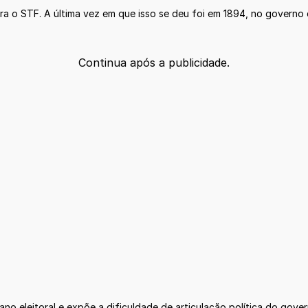
ra o STF. A última vez em que isso se deu foi em 1894, no governo 
Continua após a publicidade.
 ano eleitoral e expõe a dificuldade de articulação política do g