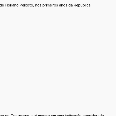
de Floriano Peixoto, nos primeiros anos da República.
overno no Congresso, até mesmo em uma indicação considerada