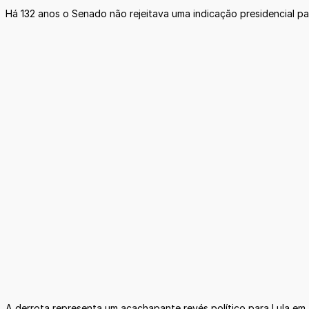
Há 132 anos o Senado não rejeitava uma indicação presidencial pa
A derrota representa um acachapante revés político para Lula em