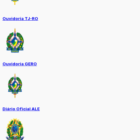
Ouvidoria TJ-RO
Ouvidoria GERO
Diário Oficial ALE