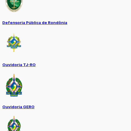
Defensoria Pública de Rondônia
Ouvidoria TJ-RO
Ouvidoria GERO