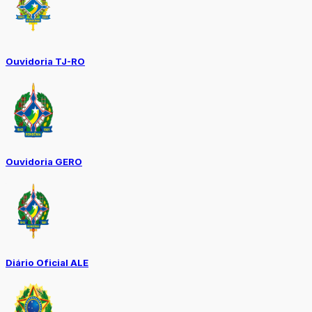
Ouvidoria TJ-RO
Ouvidoria GERO
Diário Oficial ALE