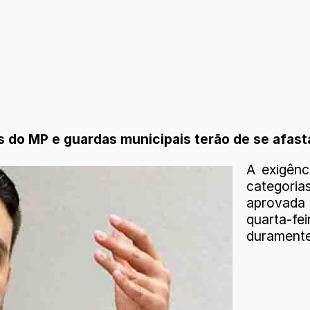
ros do MP e guardas municipais terão de se afas
A exigênc
categoria
aprovada
quarta-fe
duramente