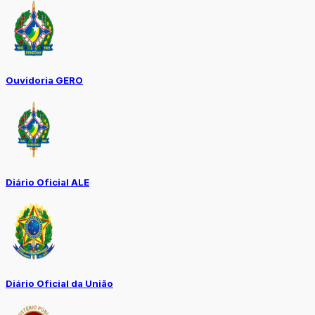
Ouvidoria GERO
Diário Oficial ALE
Diário Oficial da União