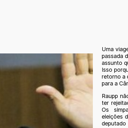
Uma viage
passada d
assunto qu
Isso porqu
retorno a
para a Câ
Raupp não
ter rejei
Os simpa
eleições 
deputado 